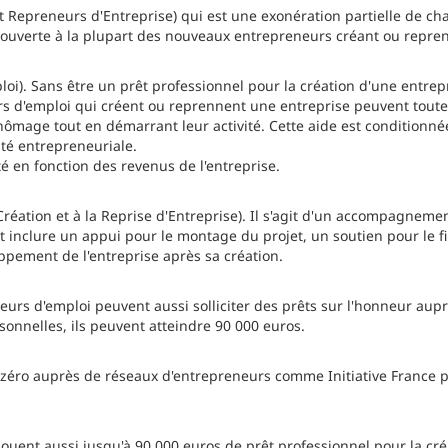
t Repreneurs d'Entreprise) qui est une exonération partielle de ch
 ouverte à la plupart des nouveaux entrepreneurs créant ou repre
ploi). Sans être un prêt professionnel pour la création d'une entrep
s d'emploi qui créent ou reprennent une entreprise peuvent toutef
hômage tout en démarrant leur activité. Cette aide est conditionnée
ité entrepreneuriale.
é en fonction des revenus de l'entreprise.
réation et à la Reprise d'Entreprise). Il s'agit d'un accompagnement
ut inclure un appui pour le montage du projet, un soutien pour le 
ement de l'entreprise après sa création.
rs d'emploi peuvent aussi solliciter des prêts sur l'honneur aupr
sonnelles, ils peuvent atteindre 90 000 euros.
 zéro auprès de réseaux d'entrepreneurs comme Initiative France p
louent aussi jusqu'à 90 000 euros de prêt professionnel pour la cré