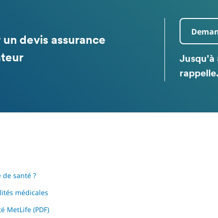
Demand
 un devis assurance
teur
Jusqu'à 
rappelle
 de santé ?
lités médicales
é MetLife (PDF)