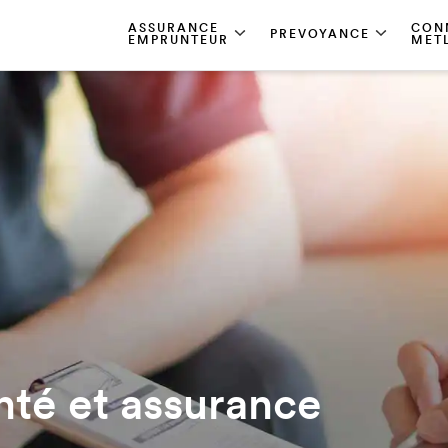
ASSURANCE
CON
PREVOYANCE
EMPRUNTEUR
MET
nté et assurance