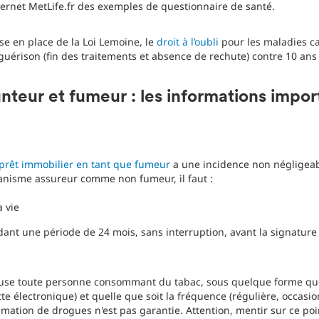
nternet MetLife.fr des exemples de questionnaire de santé.
ise en place de la Loi Lemoine, le
droit à l’oubli
pour les maladies ca
 guérison (fin des traitements et absence de rechute) contre 10 a
teur et fumeur : les informations impor
prêt immobilier en tant que fumeur
a une incidence non négligeabl
ganisme assureur comme non fumeur, il faut :
 vie
ant une période de 24 mois, sans interruption, avant la signature 
e toute personne consommant du tabac, sous quelque forme que ce
te électronique) et quelle que soit la fréquence (régulière, occasio
ation de drogues n'est pas garantie. Attention, mentir sur ce po