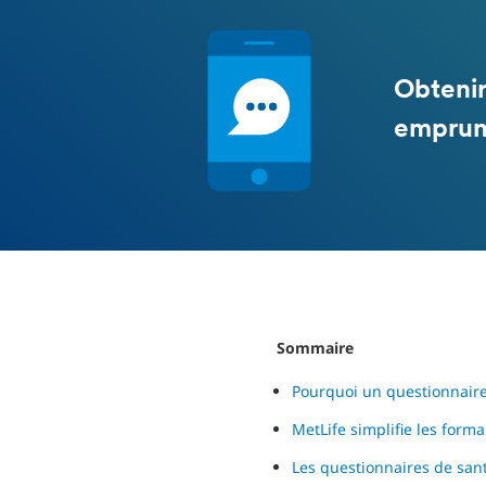
Obtenir
emprun
Sommaire
Pourquoi un questionnaire
MetLife simplifie les forma
Les questionnaires de sant