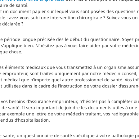
ire de santé.
st un document papier sur lequel vous sont posées des questions r
 : avez-vous subi une intervention chirurgicale ? Suivez-vous un 
e déclarée ?
e période longue précisée dès le début du questionnaire. Soyez pré
 s'applique bien. N’hésitez pas à vous faire aider par votre médecin
lque chose.
s les éléments médicaux que vous transmettez à un organisme assur
e emprunteur, sont traités uniquement par notre médecin conseil
ret médical que n’importe quel autre professionnel de santé. Vos i
utilisées dans le cadre de l’instruction de votre dossier d’assura
 vos besoins d’assurance emprunteur, n’hésitez pas à compléter ou
 de santé. Il sera important de joindre les documents utiles à un
par exemple une lettre de votre médecin traitant, vos radiographies
endus d’hospitalisation.
e santé, un questionnaire de santé spécifique à votre pathologie 