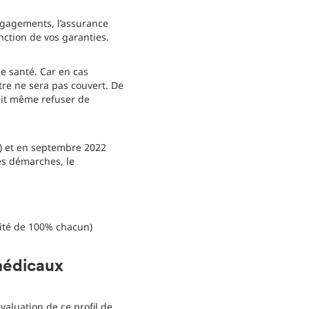
ngagements, l’assurance
ction de vos garanties.
e santé. Car en cas
tre ne sera pas couvert. De
ait même refuser de
) et en septembre 2022
des démarches, le
ité de 100% chacun)
médicaux
évaluation de ce profil de