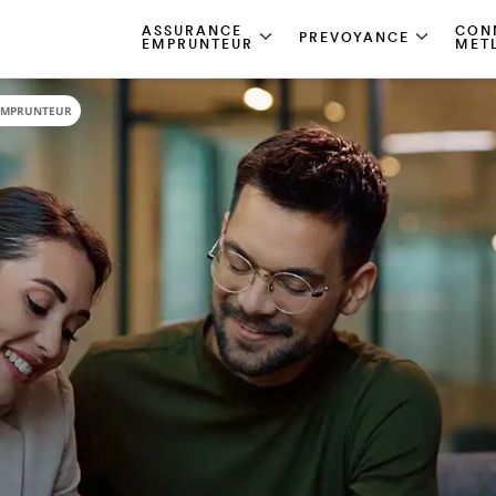
ASSURANCE
CON
PREVOYANCE
EMPRUNTEUR
MET
 EMPRUNTEUR