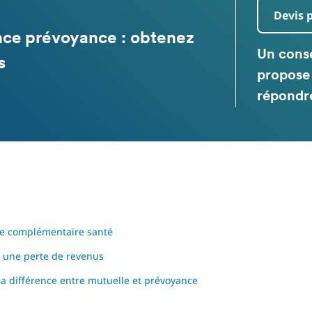
Devis 
ce prévoyance : obtenez
Un conse
s
propose 
répondre
ce complémentaire santé
r une perte de revenus
la différence entre mutuelle et prévoyance