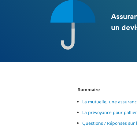
Assuran
un devi
Sommaire
La mutuelle, une assuran
La prévoyance pour pallie
Questions / Réponses sur 