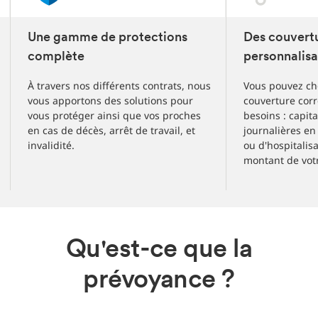
3
slides
Une gamme de protections
Des couvert
complète
personnalisa
À travers nos différents contrats, nous
Vous pouvez cho
vous apportons des solutions pour
couverture cor
vous protéger ainsi que vos proches
besoins : capit
en cas de décès, arrêt de travail, et
journalières en 
invalidité.
ou d'hospitalisa
montant de votr
Qu'est-ce que la
prévoyance ?