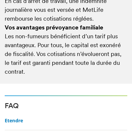
En cas d’arrêt de travail, une indemnité
prévoyance.
journalière vous est versée et MetLife
Ce contrat d’assurance prévoyance présente
rembourse les cotisations réglées.
des formalités simples et est éligible à la
Vos avantages prévoyance familiale
fiscalité Madelin.
Les non-fumeurs bénéficient d’un tarif plus
avantageux. Pour tous, le capital est exonéré
de fiscalité. Vos cotisations n’évolueront pas,
le tarif est garanti pendant toute la durée du
contrat.
FAQ
Etendre