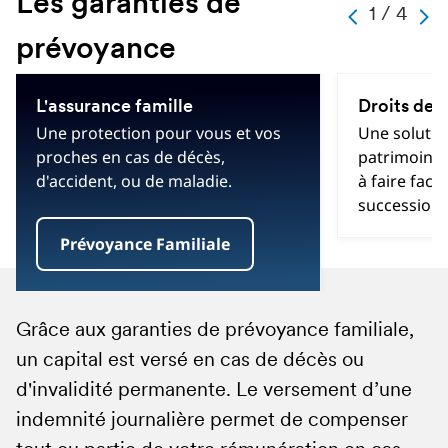
Les garanties de
Changer
1 / 4
Précédent
Suiv
la
prévoyance
carte
Carte
actuelle
La
1
L'assurance famille
Droits de 
sélection
de
Une protection pour vous et vos
Une solutio
de
4
proches en cas de décès,
patrimoine 
cette
total
d'accident, ou de maladie.
à faire face
carte
des
affichera
succession.
cartes
du
Prévoyance Familiale
contenu
Grâce aux garanties de prévoyance familiale,
Avec la solution de prévoyance Droits de
Préparer ses obsèques à l’avance permet de
Les indépendants (
chefs d’entreprise
,
un capital est versé en cas de décès ou
succession MetLife, vous évitez la vente
soulager vos proches d’une charge financière.
professions libérales
,
avocats
, etc.) sont
d'invalidité permanente. Le versement d’une
précipitée de vos biens. Transmettez votre
La Garantie Frais d’obsèques MetLife est un
attentifs à la protection de leur activité mais
indemnité journalière permet de compenser
patrimoine personnel à vos proches lorsqu'il
contrat d’assurance prévoyance, sans
bien souvent ne pensent pas à se protéger