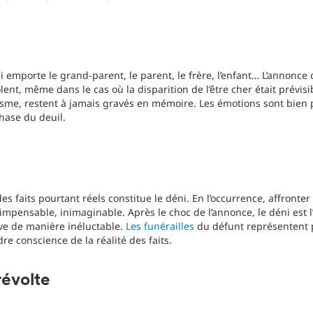
 emporte le grand-parent, le parent, le frère, l’enfant… L’annonce
ent, même dans le cas où la disparition de l’être cher était prévisib
me, restent à jamais gravés en mémoire. Les émotions sont bien 
hase du deuil.
es faits pourtant réels constitue le déni. En l’occurrence, affronter 
t impensable, inimaginable. Après le choc de l’annonce, le déni est 
ive de manière inéluctable.
Les funérailles
du défunt représentent 
dre conscience de la réalité des faits.
révolte