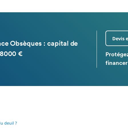
Devis 
ce Obsèques : capital de
 8000 €
Protégez
financer
u deuil ?