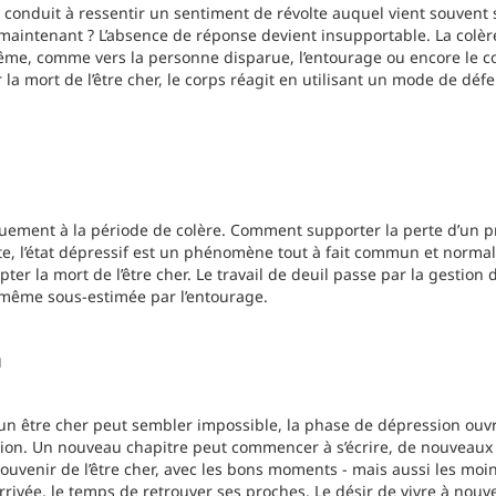
 conduit à ressentir un sentiment de révolte auquel vient souvent se
 maintenant ? L’absence de réponse devient insupportable. La colère
même, comme vers la personne disparue, l’entourage ou encore le c
la mort de l’être cher, le corps réagit en utilisant un mode de défe
uement à la période de colère. Comment supporter la perte d’un 
e, l’état dépressif est un phénomène tout à fait commun et normal
ter la mort de l’être cher. Le travail de deuil passe par la gestion
 même sous-estimée par l’entourage.
n
un être cher peut sembler impossible, la phase de dépression ouv
ion. Un nouveau chapitre peut commencer à s’écrire, de nouveaux 
 souvenir de l’être cher, avec les bons moments - mais aussi les mo
arrivée, le temps de retrouver ses proches. Le désir de vivre à nouv