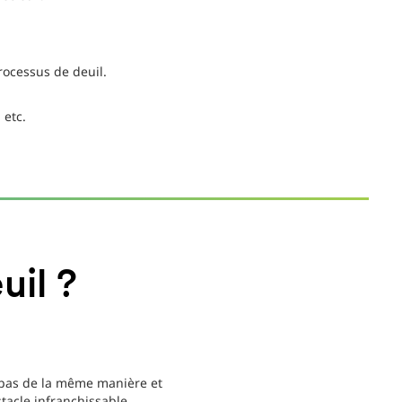
ocessus de deuil.
 etc.
uil ?
t pas de la même manière et
acle infranchissable.