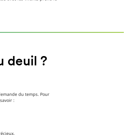
 deuil ?
e demande du temps. Pour
savoir :
récieux.