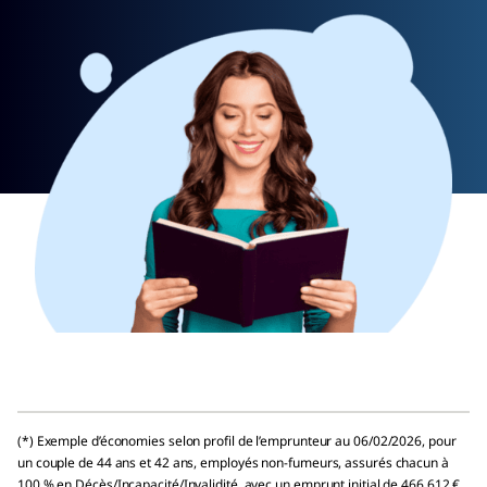
(*) Exemple d’économies selon profil de l’emprunteur au 06/02/2026, pour
un couple de 44 ans et 42 ans, employés non-fumeurs, assurés chacun à
100 % en Décès/Incapacité/Invalidité, avec un emprunt initial de 466 612 €