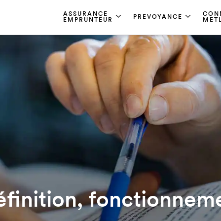
ASSURANCE
CON
PREVOYANCE
EMPRUNTEUR
MET
éfinition, fonctionnem