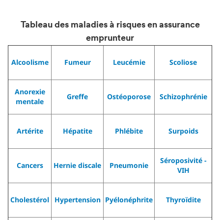
Tableau des maladies à risques en assurance
emprunteur
Alcoolisme
Fumeur
Leucémie
Scoliose
Anorexie
Greffe
Ostéoporose
Schizophrénie
mentale
Artérite
Hépatite
Phlébite
Surpoids
Séroposivité -
Cancers
Hernie discale
Pneumonie
VIH
Cholestérol
Hypertension
Pyélonéphrite
Thyroïdite