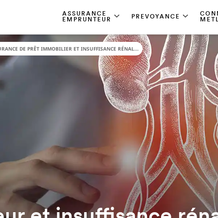
ASSURANCE
CON
PREVOYANCE
EMPRUNTEUR
MET
RANCE DE PRÊT IMMOBILIER ET INSUFFISANCE RÉNAL...
r et insuffisance rén